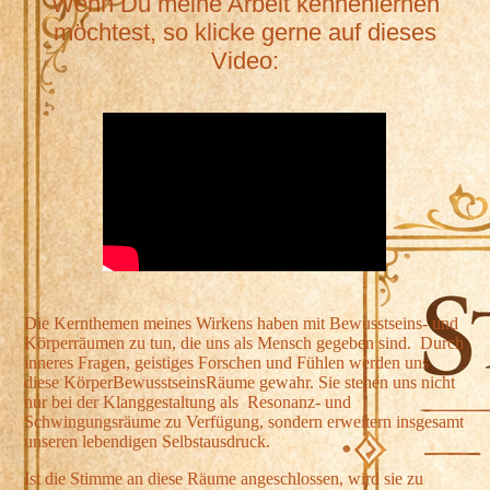
Wenn Du meine Arbeit kennenlernen
möchtest, so klicke gerne auf dieses
Video:
Die Kernthemen meines Wirkens haben mit Bewusstseins- und
Körperräumen zu tun, die uns als Mensch gegeben sind. Durch
inneres Fragen, geistiges Forschen und Fühlen werden uns
diese KörperBewusstseinsRäume gewahr. Sie stehen uns nicht
nur bei der Klanggestaltung als Resonanz- und
Schwingungsräume zu Verfügung, sondern erweitern insgesamt
unseren lebendigen Selbstausdruck.
Ist die Stimme an diese Räume angeschlossen, wird sie zu