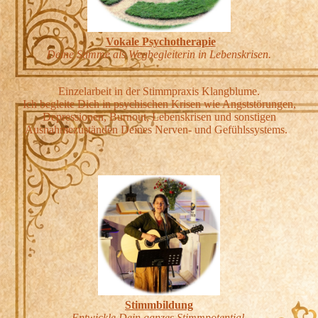
Vokale Psychotherapie
Deine Stimme als Wegbegleiterin in Lebenskrisen.
Einzelarbeit in der Stimmpraxis Klangblume.
Ich begleite Dich in psychischen Krisen wie Angststörungen,
Depressionen, Burnout, Lebenskrisen und sonstigen
Ausnahmezuständen Deines Nerven- und Gefühlssystems.
Stimmbildung
Entwickle Dein ganzes Stimmpotential.