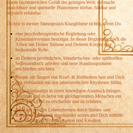
einem facettenreichen Gefäß der geistigen Welt; sie macht
unsichtbare und spirituelle Phänomene hörbar, fühlbar und
physisch erfahrbar.
Du bist in meiner Stimmpraxis Klangblume richtig, wenn Du
eine psychotherapeutische Begleitung oder
Krisenintervention benötigst. In dieser Begleitung spielt die
Arbeit mit Deiner Stimme und Deinem Körper eine
bedeutende Rolle.
an Deinem persönlichen, künstlerischen oder spirituellen
Selbstausdruck arbeiten und neue Handlungsräume
erschließen möchtest.
Freude am Singen von Kraft- & Heilliedern hast und Dich
eng verbunden mit den jahreszeitlichen Rhythmen fühlst,
deine Spiritualität in einen lebendigen Ausdruck bringen
möchtest und es liebst mit gleichgesinnten Menschen ein
kraftvolles Feld zu erschaffen und zu erfahren.
Dich mit inneren Lebensthemen durch Stimm- und
Körperenergiearbeit auseinander setzen und Dich mithilfe
von Meditation, Transformation und Kreation
weiterentwickeln möchtest.