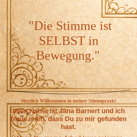
"Die Stimme ist
SELBST in
Bewegung."
Herzlich Willkommen in meiner Stimmpraxis!
Mein Name ist Jana Barnert und ich
freue mich, dass Du zu mir gefunden
hast.